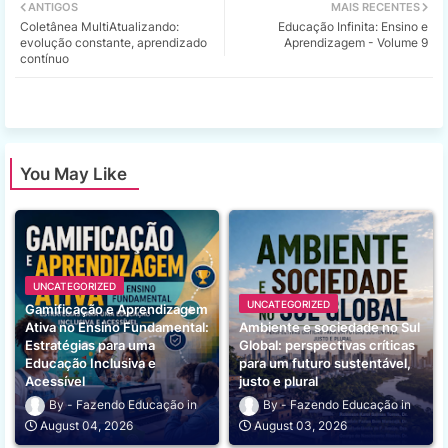
ANTIGOS
MAIS RECENTES
Coletânea MultiAtualizando:
Educação Infinita: Ensino e
tter
ats
evolução constante, aprendizado
Aprendizagem - Volume 9
contínuo
app
You May Like
UNCATEGORIZED
UNCATEGORIZED
Gamificação e Aprendizagem
Ativa no Ensino Fundamental:
Ambiente e sociedade no Sul
Estratégias para uma
Global: perspectivas críticas
Educação Inclusiva e
para um futuro sustentável,
Acessível
justo e plural
Fazendo Educação
Fazendo Educação
August 04, 2026
August 03, 2026