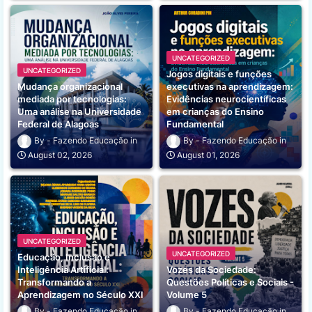
UNCATEGORIZED
UNCATEGORIZED
Jogos digitais e funções
Mudança organizacional
executivas na aprendizagem:
mediada por tecnologias:
Evidências neurocientíficas
Uma análise na Universidade
em crianças do Ensino
Federal de Alagoas
Fundamental
Fazendo Educação
Fazendo Educação
August 02, 2026
August 01, 2026
UNCATEGORIZED
UNCATEGORIZED
Educação, Inclusão e
Inteligência Artificial:
Vozes da Sociedade:
Transformando a
Questões Políticas e Sociais -
Aprendizagem no Século XXI
Volume 5
Fazendo Educação
Fazendo Educação