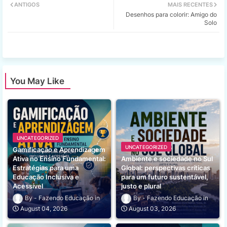
ANTIGOS
MAIS RECENTES
Desenhos para colorir: Amigo do
tter
ats
Solo
app
You May Like
UNCATEGORIZED
UNCATEGORIZED
Gamificação e Aprendizagem
Ativa no Ensino Fundamental:
Ambiente e sociedade no Sul
Estratégias para uma
Global: perspectivas críticas
Educação Inclusiva e
para um futuro sustentável,
Acessível
justo e plural
Fazendo Educação
Fazendo Educação
August 04, 2026
August 03, 2026