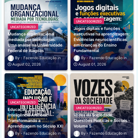
UNCATEGORIZED
UNCATEGORIZED
Jogos digitais e funções
Mudança organizacional
executivas na aprendizagem:
mediada por tecnologias:
Evidências neurocientíficas
Uma análise na Universidade
em crianças do Ensino
Federal de Alagoas
Fundamental
Fazendo Educação
Fazendo Educação
August 02, 2026
August 01, 2026
UNCATEGORIZED
UNCATEGORIZED
Educação, Inclusão e
Inteligência Artificial:
Vozes da Sociedade:
Transformando a
Questões Políticas e Sociais -
Aprendizagem no Século XXI
Volume 5
Fazendo Educação
Fazendo Educação