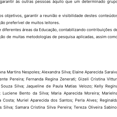
arantir às outras pessoas àquilo que um determinado grup
 objetivos, garantir a reunião e visibilidade destes conteúdo
o preferível de muitos leitores.
e diferentes áreas da Educação, contabilizando contribuições d
ização de muitas metodologias de pesquisa aplicadas, assim com
Ana Martins Nespoles; Alexandra Silva; Elaine Aparecida Saraiv
ente Pereira; Fernanda Regina Zenerati; Gizeli Cristina Vittur
 Souza Silva; Jaqueline de Paula Matias Velozo; Kelly Regin
a; Luciene Bento da Silva; Maria Aparecida Moreira; Marieln
Costa; Muriel Aparecida dos Santos; Perla Alves; Reginald
 Silva; Samara Cristina Silva Pereira; Tereza Oliveira Sabino